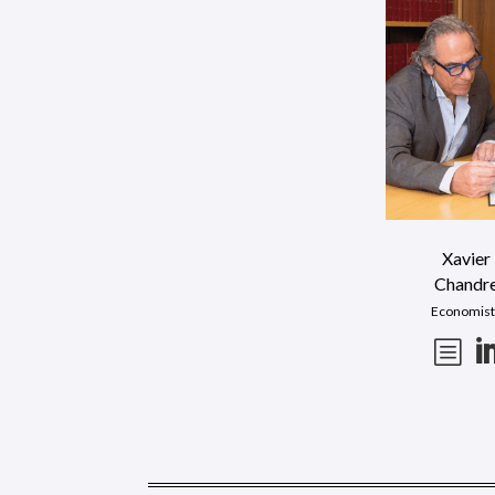
Xavier
Chandr
Economis
b