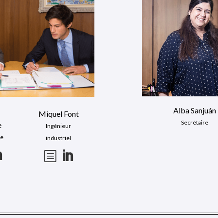
Alba Sanjuán
Miquel Font
Secrétaire
e
Ingénieur
te
industriel

b
