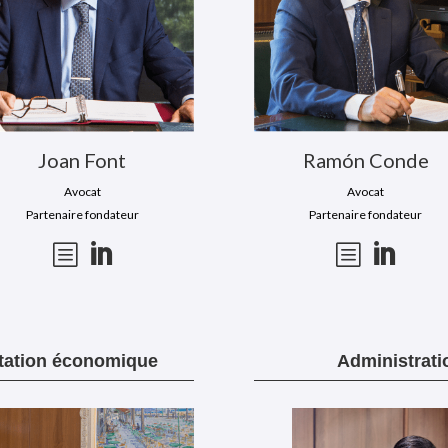
Joan Font
Ramón Conde
Avocat
Avocat
Partenaire fondateur
Partenaire fondateur
b

b

tation économique
Administrati