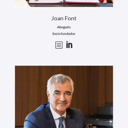
Joan Font
Abogado
Socio fundador
b
