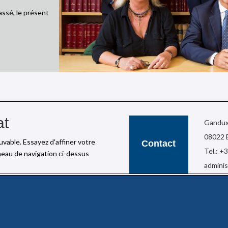
passé, le présent
at
Gandux
08022 
vable. Essayez d'affiner votre
Contact
Tel.: +
neau de navigation ci-dessus
admini