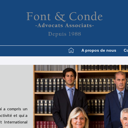
A propos de nous
C
ui a compris un
ctivité et qui a
t International