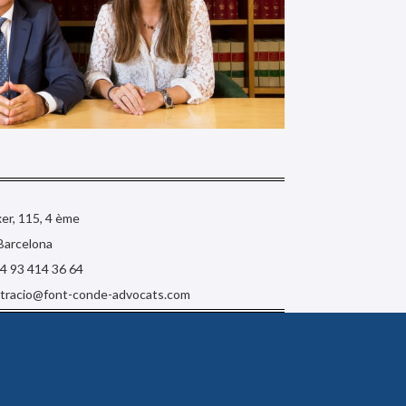
er, 115, 4 ème
Barcelona
34 93 414 36 64
stracio@font-conde-advocats.com