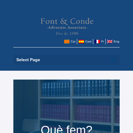
Cat
Cast
Fr
Eng
Select Page
Què fem?