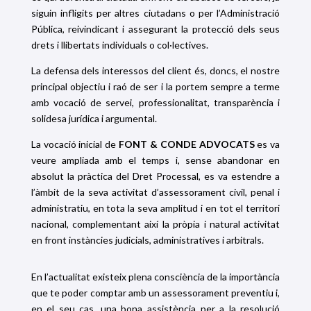
siguin infligits per altres ciutadans o per l’Administració
Pública, reivindicant i assegurant la protecció dels seus
drets i llibertats individuals o col·lectives.
La defensa dels interessos del client és, doncs, el nostre
principal objectiu i raó de ser i la portem sempre a terme
amb vocació de servei, professionalitat, transparència i
solidesa jurídica i argumental.
La vocació inicial de
FONT & CONDE ADVOCATS
es va
veure ampliada amb el temps i, sense abandonar en
absolut la pràctica del Dret Processal, es va estendre a
l’àmbit de la seva activitat d’assessorament civil, penal i
administratiu, en tota la seva amplitud i en tot el territori
nacional, complementant així la pròpia i natural activitat
en front instàncies judicials, administratives i arbitrals.
En l’actualitat existeix plena consciència de la importància
que te poder comptar amb un assessorament preventiu i,
en el seu cas, una bona assistència per a la resolució