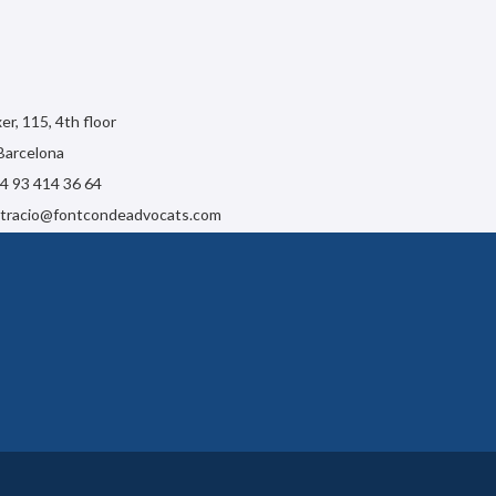
r, 115, 4th floor
Barcelona
34 93 414 36 64
stracio@fontcondeadvocats.com