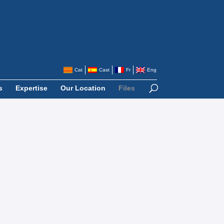
Cat
Cast
Fr
Eng
s
Expertise
Our Location
Files