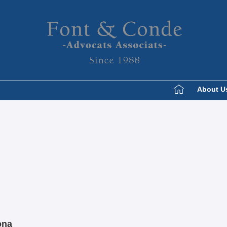
About U
ona