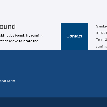
Found
Ganduxe
08022 
d not be found. Try refining
Contact
Tel.: +
gation above to locate the
admini
vocats.com