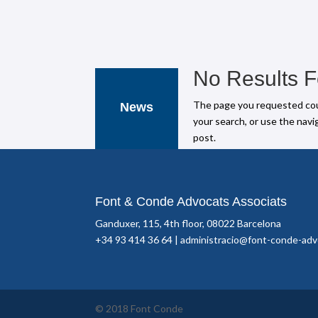
No Results 
The page you requested coul
News
your search, or use the navi
post.
Font & Conde Advocats Associats
Ganduxer, 115, 4th floor, 08022 Barcelona
+34 93 414 36 64 |
administracio@font-conde-ad
© 2018 Font Conde